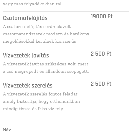
vagy más folyadékokban tal
19000 Ft
Csatornafelújítás
A csatornafelújítás során elavult
csatornarendszerek modern és hatékony
megoldásokkal kerülnek korszerűs
2 500 Ft
Vízvezeték javítás
A vízvezeték javítás szükséges volt, mert
a cső megrepedt és állandóan csöpögött.
2 500 Ft
Vízvezeték szerelés
A vízvezeték szerelés fontos feladat,
amely biztosítja, hogy otthonunkban
mindig tiszta és friss víz foly
Név