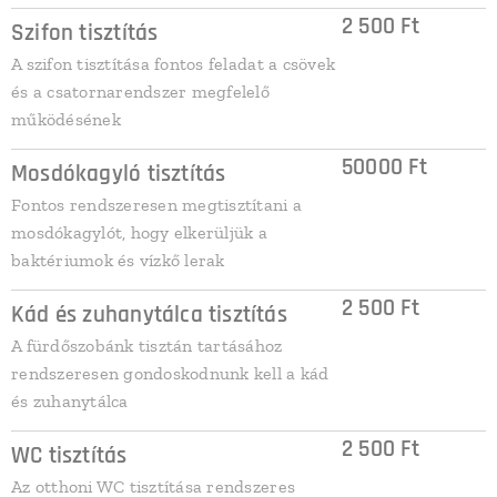
2 500 Ft
Szifon tisztítás
A szifon tisztítása fontos feladat a csövek
és a csatornarendszer megfelelő
működésének
50000 Ft
Mosdókagyló tisztítás
Fontos rendszeresen megtisztítani a
mosdókagylót, hogy elkerüljük a
baktériumok és vízkő lerak
2 500 Ft
Kád és zuhanytálca tisztítás
A fürdőszobánk tisztán tartásához
rendszeresen gondoskodnunk kell a kád
és zuhanytálca
2 500 Ft
WC tisztítás
Az otthoni WC tisztítása rendszeres