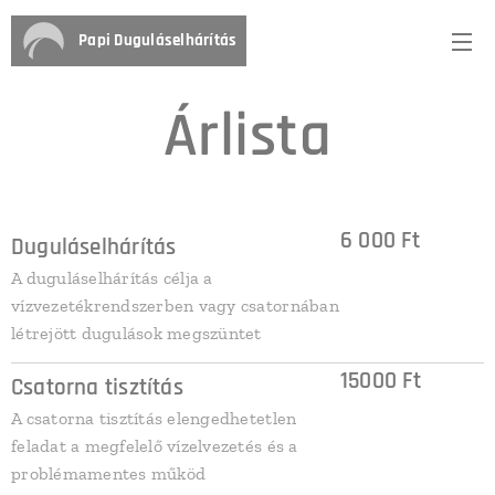
Papi Duguláselhárítás
Árlista
6 000 Ft
Duguláselhárítás
A duguláselhárítás célja a
vízvezetékrendszerben vagy csatornában
létrejött dugulások megszüntet
15000 Ft
Csatorna tisztítás
A csatorna tisztítás elengedhetetlen
feladat a megfelelő vízelvezetés és a
problémamentes működ